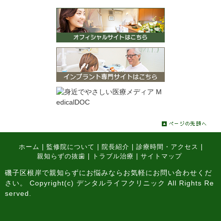
ホーム
|
監修院について
|
院長紹介
|
診療時間・アクセス
|
親知らずの抜歯
|
トラブル治療
|
サイトマップ
磯子区根岸で親知らずにお悩みならお気軽にお問い合わせくだ
さい。 Copyright(c) デンタルライフクリニック All Rights Re
served.